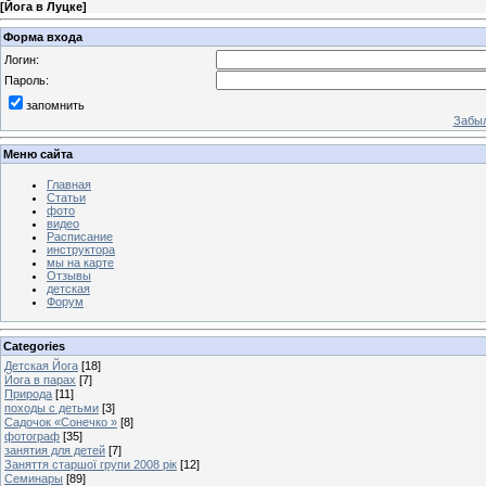
[
Йога в Луцке
]
Форма входа
Логин:
Пароль:
запомнить
Забыл
Меню сайта
Главная
Статьи
фото
видео
Расписание
инструктора
мы на карте
Отзывы
детская
Форум
Categories
Детская Йога
[18]
Йога в парах
[7]
Природа
[11]
походы с детьми
[3]
Садочок «Сонечко »
[8]
фотограф
[35]
занятия для детей
[7]
Заняття старшої групи 2008 рік
[12]
Семинары
[89]