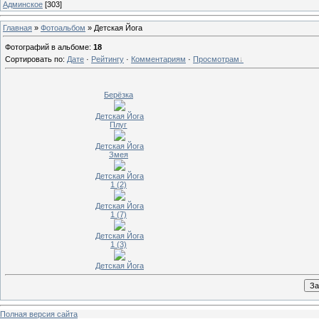
Админское
[303]
Главная
»
Фотоальбом
» Детская Йога
Фотографий в альбоме
:
18
Сортировать по
:
Дате
·
Рейтингу
·
Комментариям
·
Просмотрам
Берёзка
Детская Йога
Плуг
Детская Йога
Змея
Детская Йога
1 (2)
Детская Йога
1 (7)
Детская Йога
1 (3)
Детская Йога
Полная версия сайта